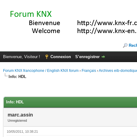
Rec
Bienvenue, Visiteur !
Connexion
S’enregistrer
Forum KNX francophone / English KNX forum
›
Français
›
Archives eib-domotiqu
Info: HDL
Info: HDL
marc.assin
Unregistered
10/05/2011, 10:38:21