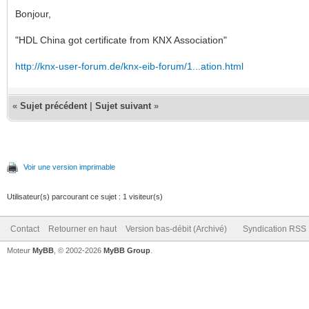
Bonjour,
"HDL China got certificate from KNX Association"
http://knx-user-forum.de/knx-eib-forum/1...ation.html
«
Sujet précédent
|
Sujet suivant
»
Voir une version imprimable
Utilisateur(s) parcourant ce sujet : 1 visiteur(s)
Contact
Retourner en haut
Version bas-débit (Archivé)
Syndication RSS
Moteur
MyBB
, © 2002-2026
MyBB Group
.