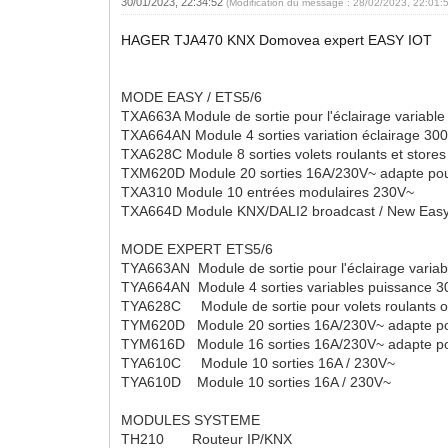
30/01/2023, 22:34:52
(Modification du message : 28/02/2023, 22:01:
HAGER TJA470 KNX Domovea expert EASY IOT
MODE EASY / ETS5/6
TXA663A Module de sortie pour l'éclairage variable
TXA664AN Module 4 sorties variation éclairage 300W
TXA628C Module 8 sorties volets roulants et stor
TXM620D Module 20 sorties 16A/230V~ adapte pour
TXA310 Module 10 entrées modulaires 230V~
TXA664D Module KNX/DALI2 broadcast / New Eas
MODE EXPERT ETS5/6
TYA663AN Module de sortie pour l'éclairage variabl
TYA664AN Module 4 sorties variables puissance 3
TYA628C Module de sortie pour volets roulants o
TYM620D Module 20 sorties 16A/230V~ adapte pou
TYM616D Module 16 sorties 16A/230V~ adapte pou
TYA610C Module 10 sorties 16A / 230V~
TYA610D Module 10 sorties 16A / 230V~
MODULES SYSTEME
TH210 Routeur IP/KNX