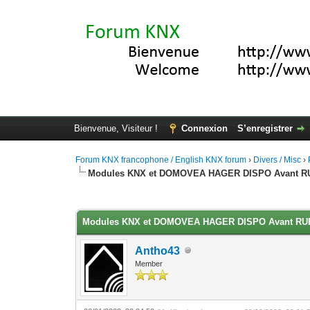
Bienvenue, Visiteur !
Connexion
S’enregistrer
Forum KNX francophone / English KNX forum
›
Divers / Misc
›
Modules KNX et DOMOVEA HAGER DISPO Avant R
Moyenne : 0 (0 vote(s))
1
2
3
4
5
Modules KNX et DOMOVEA HAGER DISPO Avant RU
Antho43
Member