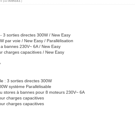
59 par
Antho43
.)
 - 3 sorties directes 300W / New Easy
 par voie / New Easy / Parallélisation
es a bannes 230V~ 6A / New Easy
 charges capacitives / New Easy
y
e : 3 sorties directes 300W
00W système Parallélisable
u stores à bannes pour 8 moteurs 230V~ 6A
r charges capacitives
r charges capacitives