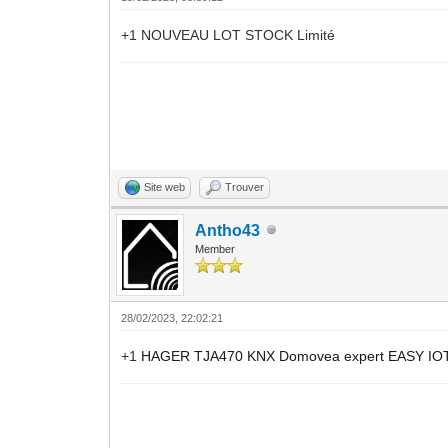
+1 NOUVEAU LOT STOCK Limité
Site web
Trouver
Antho43
Member
28/02/2023, 22:02:21
+1
HAGER TJA470 KNX Domovea expert EASY IO