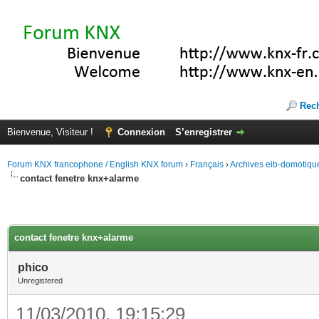
Rec
Bienvenue, Visiteur !
Connexion
S’enregistrer
Forum KNX francophone / English KNX forum
›
Français
›
Archives eib-domotiqu
contact fenetre knx+alarme
contact fenetre knx+alarme
phico
Unregistered
11/03/2010, 19:15:29