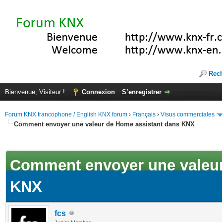
Rec
Bienvenue, Visiteur !
Connexion
S’enregistrer
Forum KNX francophone / English KNX forum
›
Français
›
Visus commerciales
Comment envoyer une valeur de Home assistant dans KNX
(s))
Comment envoyer une valeur
KNX
fcs