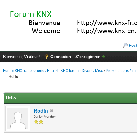
Rec
Bienvenue, Visiteur !
Connexion
S’enregistrer
Forum KNX francophone / English KNX forum
›
Divers / Misc
›
Présentations / In
Hello
(s))
Hello
Rod!n
Junior Member