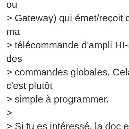
ou
> Gateway) qui émet/reçoit 
ma
> télécommande d'ampli HI-FI
des
> commandes globales. Cela 
c'est plutôt
> simple à programmer.
>
> Si tu es intéressé, la doc e