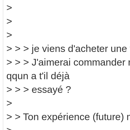
>
>
>
> > > je viens d'acheter u
> > > J'aimerai commander 
qqun a t'il déjà
> > > essayé ?
>
> > Ton expérience (future) m