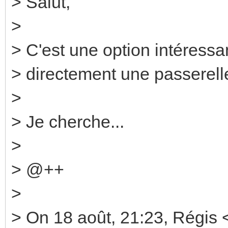
> Salut,
>
> C'est une option intéressan
> directement une passerelle
>
> Je cherche...
>
> @++
>
> On 18 août, 21:23, Régis <