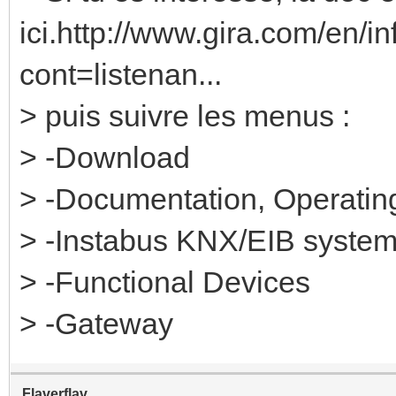
ici.http://www.gira.com/en/i
cont=listenan...
> puis suivre les menus :
> -Download
> -Documentation, Operating
> -Instabus KNX/EIB syste
> -Functional Devices
> -Gateway
Flaverflav