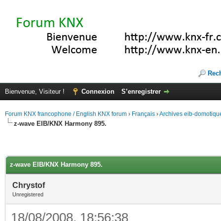
Rec
Bienvenue, Visiteur !
Connexion
S’enregistrer
Forum KNX francophone / English KNX forum
›
Français
›
Archives eib-domotiqu
z-wave EIB/KNX Harmony 895.
z-wave EIB/KNX Harmony 895.
Chrystof
Unregistered
18/08/2008, 18:56:38