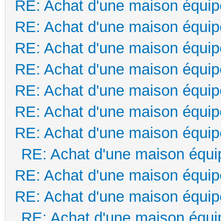
RE: Achat d'une maison équi
RE: Achat d'une maison équi
RE: Achat d'une maison équi
RE: Achat d'une maison équi
RE: Achat d'une maison équi
RE: Achat d'une maison équi
RE: Achat d'une maison équi
RE: Achat d'une maison équ
RE: Achat d'une maison équi
RE: Achat d'une maison équi
RE: Achat d'une maison équ