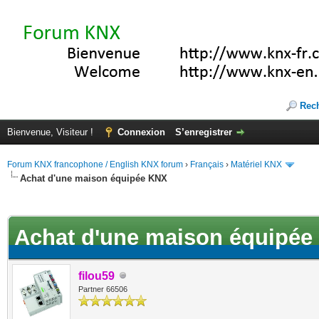
Rec
Bienvenue, Visiteur !
Connexion
S’enregistrer
Forum KNX francophone / English KNX forum
›
Français
›
Matériel KNX
Achat d'une maison équipée KNX
(s))
Achat d'une maison équipée
filou59
Partner 66506