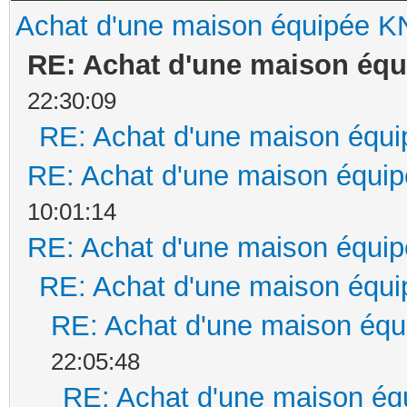
Achat d'une maison équipée 
RE: Achat d'une maison éq
22:30:09
RE: Achat d'une maison équ
RE: Achat d'une maison équi
10:01:14
RE: Achat d'une maison équi
RE: Achat d'une maison équ
RE: Achat d'une maison éq
22:05:48
RE: Achat d'une maison é