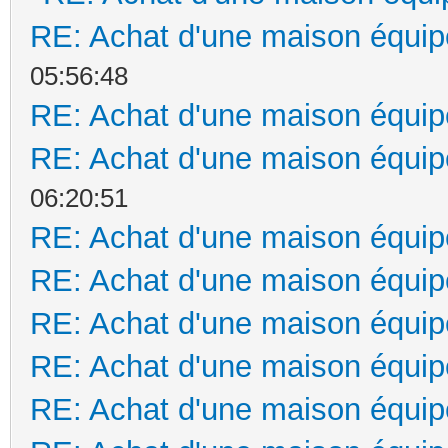
RE: Achat d'une maison équi
05:56:48
RE: Achat d'une maison équi
RE: Achat d'une maison équi
06:20:51
RE: Achat d'une maison équi
RE: Achat d'une maison équi
RE: Achat d'une maison équi
RE: Achat d'une maison équi
RE: Achat d'une maison équi