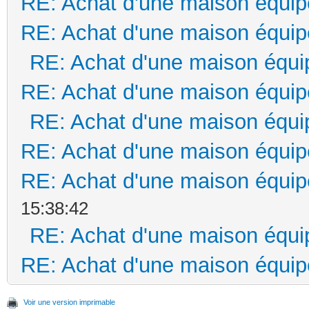
RE: Achat d'une maison équi
RE: Achat d'une maison équi
RE: Achat d'une maison équ
RE: Achat d'une maison équi
RE: Achat d'une maison équ
RE: Achat d'une maison équi
RE: Achat d'une maison équi
15:38:42
RE: Achat d'une maison équ
RE: Achat d'une maison équi
Voir une version imprimable