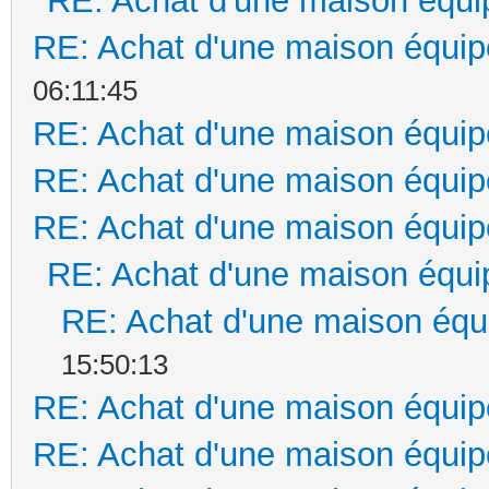
RE: Achat d'une maison équ
RE: Achat d'une maison équi
06:11:45
RE: Achat d'une maison équi
RE: Achat d'une maison équi
RE: Achat d'une maison équi
RE: Achat d'une maison équ
RE: Achat d'une maison éq
15:50:13
RE: Achat d'une maison équi
RE: Achat d'une maison équi