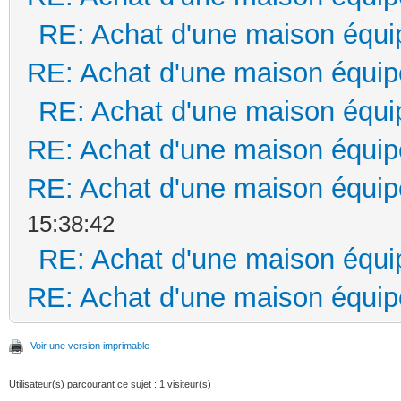
RE: Achat d'une maison équ
RE: Achat d'une maison équi
RE: Achat d'une maison équ
RE: Achat d'une maison équi
RE: Achat d'une maison équi
15:38:42
RE: Achat d'une maison équ
RE: Achat d'une maison équi
Voir une version imprimable
Utilisateur(s) parcourant ce sujet : 1 visiteur(s)