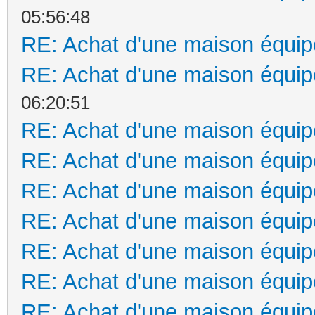
05:56:48
RE: Achat d'une maison équi
RE: Achat d'une maison équi
06:20:51
RE: Achat d'une maison équi
RE: Achat d'une maison équi
RE: Achat d'une maison équi
RE: Achat d'une maison équi
RE: Achat d'une maison équi
RE: Achat d'une maison équi
RE: Achat d'une maison équi