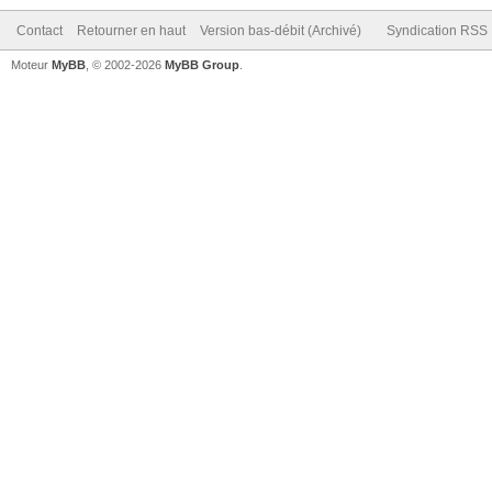
Contact
Retourner en haut
Version bas-débit (Archivé)
Syndication RSS
Moteur
MyBB
, © 2002-2026
MyBB Group
.