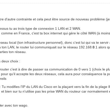
e d'autre contrainte et cela peut être source de nouveau problème (je n
essus tu as trois type de connexion 1 LAN et 2 WAN.
e comme en France, c'est ta box internet qui gère le côté WAN (à moins 
u local (ton infrastructure personnel), donc c'est lui qui va te servir à
 à ton LAN, le router lui communiquait sur le réseau 192.168.
0
.1 alors 
rties ton réseau.
 deux choix :
outer c'est à dire de passer sa communication de 0 vers 1 (choix le plus
 pour qu'il accepte les deux réseaux, cela aura pour conséquence la pos
reils
: Tu modifies l'IP du LAN du Cisco en la plaçant vers la fin de la plage IP
et bien sur tu n'utilise pas les prise WAN du routeur car normalement e
ler avec ton wago.