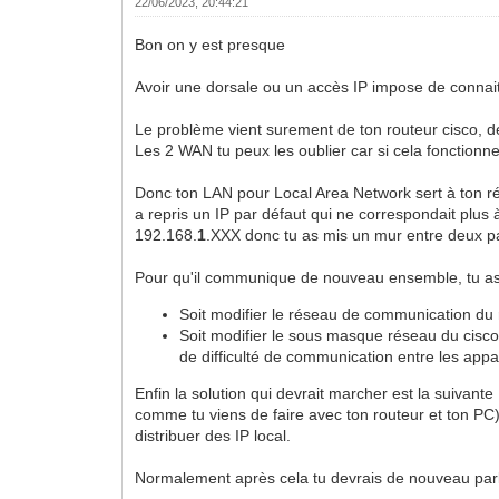
22/06/2023, 20:44:21
Bon on y est presque
Avoir une dorsale ou un accès IP impose de connaitr
Le problème vient surement de ton routeur cisco, d
Les 2 WAN tu peux les oublier car si cela fonctionn
Donc ton LAN pour Local Area Network sert à ton résea
a repris un IP par défaut qui ne correspondait plus
192.168.
1
.XXX donc tu as mis un mur entre deux pa
Pour qu'il communique de nouveau ensemble, tu as
Soit modifier le réseau de communication du r
Soit modifier le sous masque réseau du cisco
de difficulté de communication entre les appa
Enfin la solution qui devrait marcher est la suivante 
comme tu viens de faire avec ton routeur et ton PC) 
distribuer des IP local.
Normalement après cela tu devrais de nouveau par