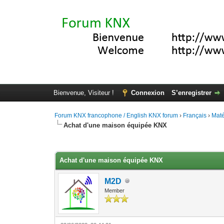
Bienvenue, Visiteur !
Connexion
S’enregistrer
Forum KNX francophone / English KNX forum
›
Français
›
Maté
Achat d'une maison équipée KNX
Moyenne : 0 (0 vote(s))
1
2
3
4
5
Achat d'une maison équipée KNX
M2D
Member