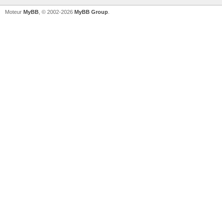
Moteur
MyBB
, © 2002-2026
MyBB Group
.