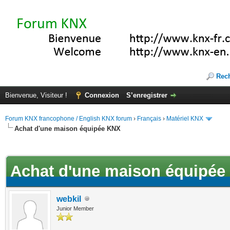
Rec
Bienvenue, Visiteur !
Connexion
S’enregistrer
Forum KNX francophone / English KNX forum
›
Français
›
Matériel KNX
Achat d'une maison équipée KNX
(s))
Achat d'une maison équipée
webkil
Junior Member