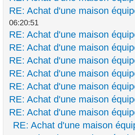
RE: Achat d'une maison équi
06:20:51
RE: Achat d'une maison équi
RE: Achat d'une maison équi
RE: Achat d'une maison équi
RE: Achat d'une maison équi
RE: Achat d'une maison équi
RE: Achat d'une maison équi
RE: Achat d'une maison équi
RE: Achat d'une maison équ