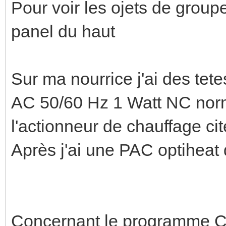
Pour voir les ojets de group
panel du haut
Sur ma nourrice j'ai des te
AC 50/60 Hz 1 Watt NC norm
l'actionneur de chauffage ci
Après j'ai une PAC optiheat
Concernant le programme 