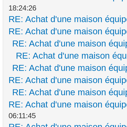
18:24:26
RE: Achat d'une maison équi
RE: Achat d'une maison équi
RE: Achat d'une maison équ
RE: Achat d'une maison éq
RE: Achat d'une maison équ
RE: Achat d'une maison équi
RE: Achat d'une maison équ
RE: Achat d'une maison équi
06:11:45
RE: Achat d'une maison équi