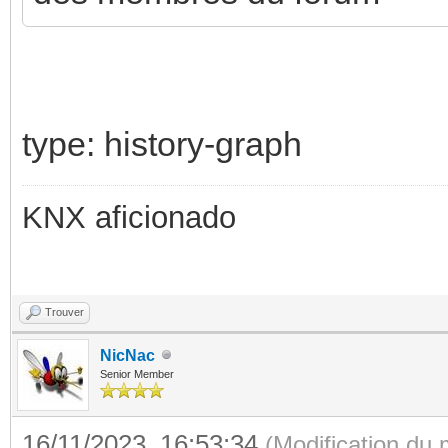
type: history-graph
KNX aficionado
Trouver
NicNac
Senior Member
16/11/2023, 16:53:34
(Modification du