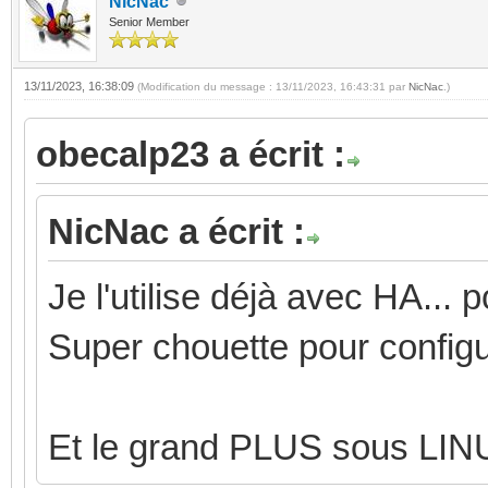
NicNac
Senior Member
13/11/2023, 16:38:09
(Modification du message : 13/11/2023, 16:43:31 par
NicNac
.)
obecalp23 a écrit :
NicNac a écrit :
Je l'utilise déjà avec HA...
Super chouette pour configure
Et le grand PLUS sous LIN