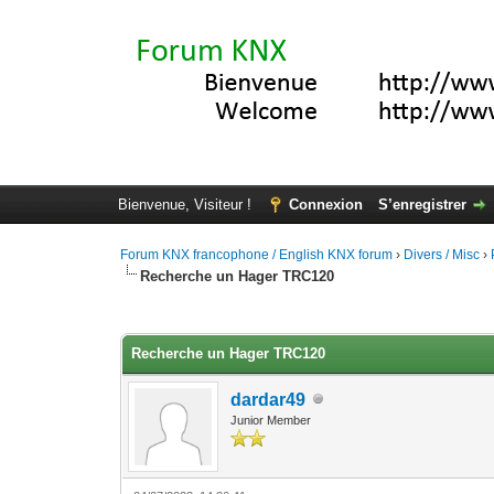
Bienvenue, Visiteur !
Connexion
S’enregistrer
Forum KNX francophone / English KNX forum
›
Divers / Misc
›
Recherche un Hager TRC120
Moyenne : 0 (0 vote(s))
1
2
3
4
5
Recherche un Hager TRC120
dardar49
Junior Member