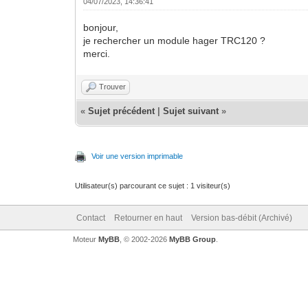
04/07/2023, 14:36:41
bonjour,
je rechercher un module hager TRC120 ?
merci.
Trouver
«
Sujet précédent
|
Sujet suivant
»
Voir une version imprimable
Utilisateur(s) parcourant ce sujet : 1 visiteur(s)
Contact
Retourner en haut
Version bas-débit (Archivé)
Moteur
MyBB
, © 2002-2026
MyBB Group
.