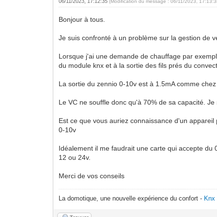
06/11/2023, 17:12:35
(Modification du message : 06/11/2023, 17:13:
Bonjour à tous.
Je suis confronté à un problème sur la gestion de v
Lorsque j'ai une demande de chauffage par exemple q
du module knx et à la sortie des fils prés du convec
La sortie du zennio 0-10v est à 1.5mA comme chez
Le VC ne souffle donc qu'à 70% de sa capacité. Je s
Est ce que vous auriez connaissance d'un appareil p
0-10v
Idéalement il me faudrait une carte qui accepte du 
12 ou 24v.
Merci de vos conseils
La domotique, une nouvelle expérience du confort -
Knx