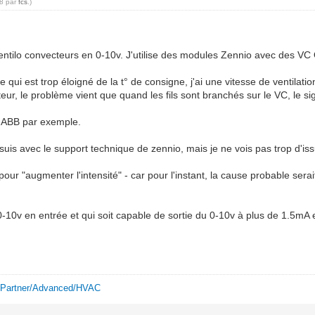
38 par
fcs
.)
entilo convecteurs en 0-10v. J'utilise des modules Zennio avec des VC O
ui est trop éloigné de la t° de consigne, j'ai une vitesse de ventilat
teur, le problème vient que quand les fils sont branchés sur le VC, le si
 ABB par exemple.
uis avec le support technique de zennio, mais je ne vois pas trop d'iss
our "augmenter l'intensité" - car pour l'instant, la cause probable se
0-10v en entrée et qui soit capable de sortie du 0-10v à plus de 1.5mA 
 Partner/Advanced/HVAC