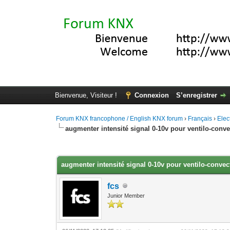
Bienvenue, Visiteur !
Connexion
S’enregistrer
Forum KNX francophone / English KNX forum
›
Français
›
Elec
augmenter intensité signal 0-10v pour ventilo-conve
Moyenne : 0 (0 vote(s))
1
2
3
4
5
augmenter intensité signal 0-10v pour ventilo-convec
fcs
Junior Member