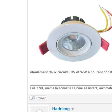
idéalement deux circuits CW et WW à courant cons
______________________________________________
Full KNX, même la sonnette ! Home Assistant, autom
Trouver
Hadrieng