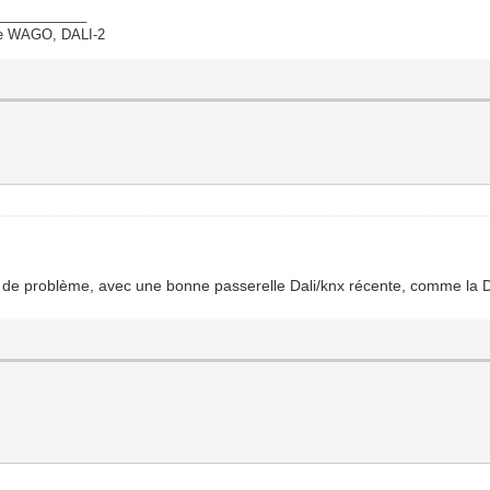
____________
ate WAGO, DALI-2
,
trop de problème, avec une bonne passerelle Dali/knx récente, comme la