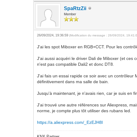
SpaRtzZii
Member
26/09/2024, 19:36:59
(Modification du message : 26/09/2024, 19:41:
J'ai les spot Miboxer en RGB+CCT. Pour les contrôlé
J'ai aussi acquéri le driver Dali de Miboxer (et ces 
n'est pas compatible Dali2 et donc DT8.
J'ai fais un essai rapide ce soir avec un contrôleur 
définitivement dans ma salle de bain.
Jusqu'à maintenant, je n'avais rien, car je suis en fi
J'ai trouvé une autre références sur Aliexpress, mai
norme, je compte plus tôt utiliser des rubans led.
https://a.aliexpress.com/_EzEJH8l
KNX Partner