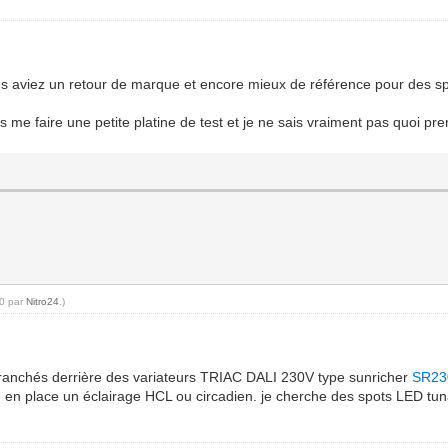
 vous aviez un retour de marque et encore mieux de référence pour des s
s me faire une petite platine de test et je ne sais vraiment pas quoi pr
30 par
Nitro24
.)
ranchés derrière des variateurs TRIAC DALI 230V type sunricher
SR23
re en place un éclairage HCL ou circadien. je cherche des spots LED tun