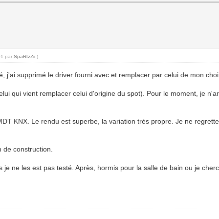
01 par
SpaRtzZii
.)
, j'ai supprimé le driver fourni avec et remplacer par celui de mon choi
celui qui vient remplacer celui d'origine du spot). Pour le moment, je n'a
MDT KNX. Le rendu est superbe, la variation très propre. Je ne regrette p
n de construction.
s je ne les est pas testé. Après, hormis pour la salle de bain ou je che