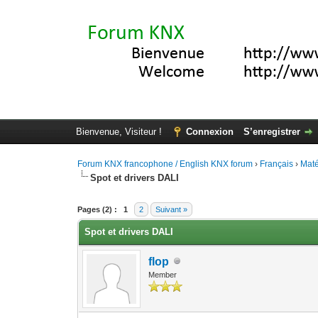
Bienvenue, Visiteur !
Connexion
S’enregistrer
Forum KNX francophone / English KNX forum
›
Français
›
Maté
Spot et drivers DALI
Moyenne : 0 (0 vote(s))
1
2
3
4
5
Pages (2) :
1
2
Suivant »
Spot et drivers DALI
flop
Member