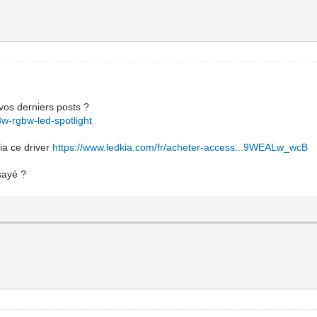
vos derniers posts ?
3w-rgbw-led-spotlight
ia ce driver
https://www.ledkia.com/fr/acheter-access...9WEALw_wcB
sayé ?