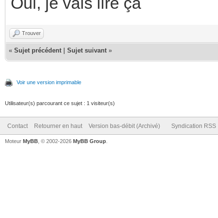
Oui, je vais lire ça
Trouver
«
Sujet précédent
|
Sujet suivant
»
Voir une version imprimable
Utilisateur(s) parcourant ce sujet : 1 visiteur(s)
Contact
Retourner en haut
Version bas-débit (Archivé)
Syndication RSS
Moteur
MyBB
, © 2002-2026
MyBB Group
.