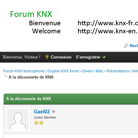
Rec
Bienvenue, Visiteur !
Connexion
S’enregistrer
Forum KNX francophone / English KNX forum
›
Divers / Misc
›
Présentations / In
A la découverte de KNX
(s))
A la découverte de KNX
Gael02
Junior Member