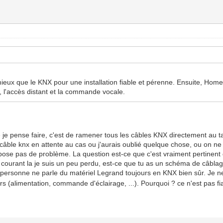
mieux que le KNX pour une installation fiable et pérenne. Ensuite, Home 
, l'accès distant et la commande vocale.
 je pense faire, c'est de ramener tous les câbles KNX directement au t
ble knx en attente au cas ou j'aurais oublié quelque chose, ou on ne sa
se pas de problème. La question est-ce que c'est vraiment pertinent d
 de courant la je suis un peu perdu, est-ce que tu as un schéma de câbla
 personne ne parle du matériel Legrand toujours en KNX bien sûr. Je ne
 (alimentation, commande d'éclairage, ...). Pourquoi ? ce n'est pas fiab