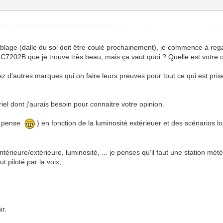
lage (dalle du sol doit être coulé prochainement), je commence à regar
 CJC7202B que je trouve très beau, mais ça vaut quoi ? Quelle est votre
 d'autres marques qui on faire leurs preuves pour tout ce qui est pris
iel dont j'aurais besoin pour connaitre votre opinion.
je pense
) en fonction de la luminosité extérieuer et des scénarios l
ntérieure/extérieure, luminosité, ... je penses qu'il faut une station mét
t piloté par la voix,
ir.