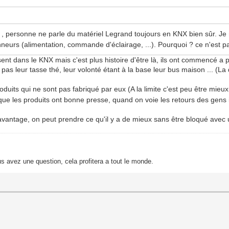
, personne ne parle du matériel Legrand toujours en KNX bien sûr. Je 
neurs (alimentation, commande d'éclairage, ...). Pourquoi ? ce n'est pas
nt dans le KNX mais c'est plus histoire d'être là, ils ont commencé a 
 pas leur tasse thé, leur volonté étant à la base leur bus maison ... (L
duits qui ne sont pas fabriqué par eux (A la limite c'est peu être mieu
que les produits ont bonne presse, quand on voie les retours des gens i
 avantage, on peut prendre ce qu'il y a de mieux sans être bloqué avec 
s avez une question, cela profitera a tout le monde.