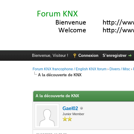
Bienvenue, Visiteur !
Connexion
S’enregistrer
Forum KNX francophone / English KNX forum
›
Divers / Misc
›
A la découverte de KNX
Moyenne : 0 (0 vote(s))
1
2
3
4
5
A la découverte de KNX
Gael02
Junior Member