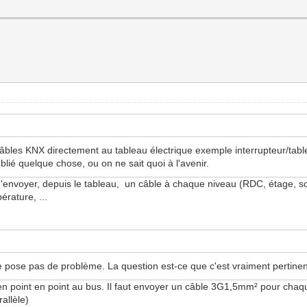
 câbles KNX directement au tableau électrique exemple interrupteur/ta
blié quelque chose, ou on ne sait quoi à l'avenir.
'envoyer, depuis le tableau, un câble à chaque niveau (RDC, étage, sous
érature, ...
pose pas de problème. La question est-ce que c'est vraiment pertinent
en point en point au bus. Il faut envoyer un câble 3G1,5mm² pour chaqu
allèle)