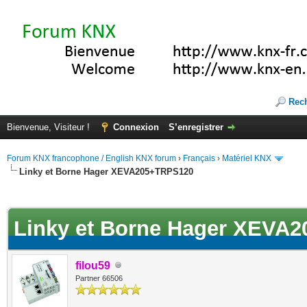
Rec
Bienvenue, Visiteur !
Connexion
S’enregistrer
Forum KNX francophone / English KNX forum
›
Français
›
Matériel KNX
Linky et Borne Hager XEVA205+TRPS120
(s))
Linky et Borne Hager XEVA
filou59
Partner 66506