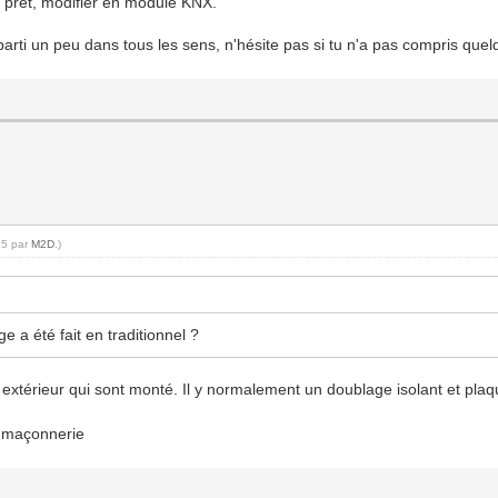
 prêt, modifier en module KNX.
parti un peu dans tous les sens, n'hésite pas si tu n'a pas compris que
15 par
M2D
.)
e a été fait en traditionnel ?
 extérieur qui sont monté. Il y normalement un doublage isolant et plaq
a maçonnerie