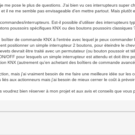
je me pose le plus de questions. J'ai bien vu ces interrupteurs super
s et il ne me semble pas envisageable d'en mettre partout. Mais plutôt e
commandes/interrupteurs. Est-il possible d'utiliser des interrupteurs ty
outons poussoirs spécifiques KNX ou des boutons poussoirs classiques 
 boîtier de commande KNX à l'entrée avec lequel je peux commander la l
positionner un simple interrupteur 2 boutons, pour éteindre le chevet 
hevets devrait être traité avec un permutateur (ou bouton poussoir et té
 ON/OFF pour lesquels un simple interrupteur est attendu et doit être po
olution KNX (autrement qu'en achetant des boîtiers de commande avancé
uction, mais j'ai vraiment besoin de me faire une meilleure idée sur l
ts liés aux actionneurs mais j'ai besoin de mieux cerner le coût à prévo
s voudrez bien réserver à mon projet et aux avis et conseils que vous 