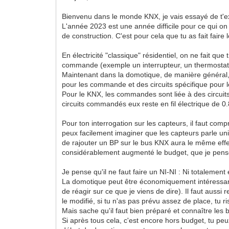
Bienvenu dans le monde KNX, je vais essayé de t'e
L'année 2023 est une année difficile pour ce qui on 
de construction. C'est pour cela que tu as fait faire
En électricité "classique" résidentiel, on ne fait 
commande (exemple un interrupteur, un thermostat, 
Maintenant dans la domotique, de manière général, o
pour les commande et des circuits spécifique pour l
Pour le KNX, les commandes sont liée à des circuits
circuits commandés eux reste en fil électrique de 
Pour ton interrogation sur les capteurs, il faut com
peux facilement imaginer que les capteurs parle u
de rajouter un BP sur le bus KNX aura le même effe
considérablement augmenté le budget, que je pense 
Je pense qu'il ne faut faire un NI-NI : Ni totalement
La domotique peut être économiquement intéressante 
de réagir sur ce que je viens de dire). Il faut auss
le modifié, si tu n'as pas prévu assez de place, tu 
Mais sache qu'il faut bien préparé et connaître les b
Si après tous cela, c'est encore hors budget, tu pe