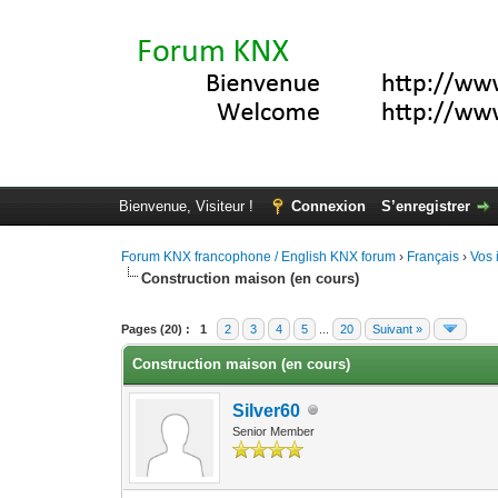
Bienvenue, Visiteur !
Connexion
S’enregistrer
Forum KNX francophone / English KNX forum
›
Français
›
Vos 
Construction maison (en cours)
Moyenne : 0 (0 vote(s))
1
2
3
4
5
Pages (20) :
1
2
3
4
5
...
20
Suivant »
Construction maison (en cours)
Silver60
Senior Member