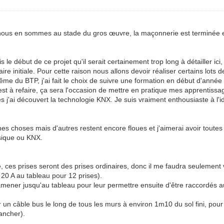
 nous en sommes au stade du gros œuvre, la maçonnerie est terminée et
le début de ce projet qu'il serait certainement trop long à détailler ici
re initiale. Pour cette raison nous allons devoir réaliser certains l
 même du BTP, j'ai fait le choix de suivre une formation en début d'an
st à refaire, ça sera l'occasion de mettre en pratique mes apprentissag
es j'ai découvert la technologie KNX. Je suis vraiment enthousiaste à l
nes choses mais d'autres restent encore floues et j'aimerai avoir toute
ssique ou KNX.
e, ces prises seront des prises ordinaires, donc il me faudra seulement
r 20 A au tableau pour 12 prises).
ramener jusqu'au tableau pour leur permettre ensuite d'être raccordés 
un câble bus le long de tous les murs à environ 1m10 du sol fini, pour
rancher).