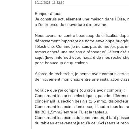
30/12/2023, 13:32:39
Bonjour à tous,
Je construis actuellement une maison dans l'Oise,
à l'entreprise de couverture d'intervenir.
Nous avons rencontré beaucoup de difficultés depuis 
dépassement important de notre enveloppe budgétai
l'électricité. Comme je ne suis pas du métier, pas
temps acheté une maison à rénover où l'électricité e
sujet (livre, internet) et au hasard de mes recherch
pose beaucoup de questions.
A force de recherche, je pense avoir compris certai
définitivement mon choix entre une installation cla
Voilà ce que j'ai compris (ou crois avoir compris) :
Concernant les prises électriques, pas de différenc
concernant la section des fils (2,5 mm2, disjoncteu
Concernant les points lumineux, il faudra tous les 
fils 3G 1,5mm2 entre le PL et le tableau.
Concernant les points de commandes, il faut passer 
du tableau et revenant jusqu'à celui-ci (sans le reb