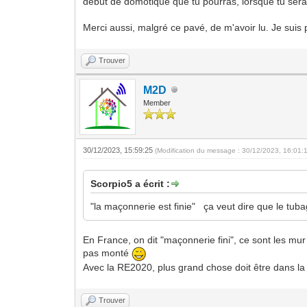
début de domotique que tu pourras, lorsque tu sera
Merci aussi, malgré ce pavé, de m'avoir lu. Je suis 
Trouver
M2D
Member
30/12/2023, 15:59:25
(Modification du message : 30/12/2023, 16:01:
Scorpio5 a écrit :
"la maçonnerie est finie" ça veut dire que le tubag
En France, on dit "maçonnerie fini", ce sont les mur
pas monté
Avec la RE2020, plus grand chose doit être dans l
Trouver