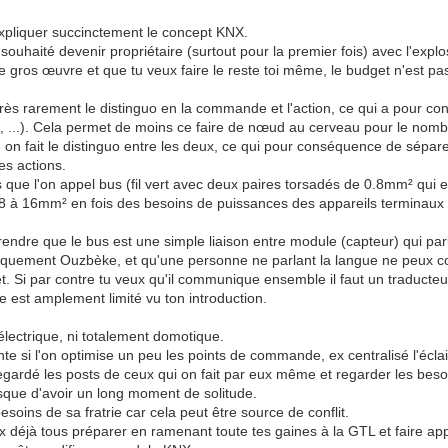
xpliquer succinctement le concept KNX.
souhaité devenir propriétaire (surtout pour la premier fois) avec l'exp
 le gros œuvre et que tu veux faire le reste toi même, le budget n'est pa
que très rarement le distinguo en la commande et l'action, ce qui a pour
...). Cela permet de moins ce faire de nœud au cerveau pour le nombre
n fait le distinguo entre les deux, ce qui pour conséquence de séparer
es actions.
 que l'on appel bus (fil vert avec deux paires torsadés de 0.8mm² qui e
0.8 à 16mm² en fois des besoins de puissances des appareils terminaux
prendre que le bus est une simple liaison entre module (capteur) qui par
niquement Ouzbèke, et qu'une personne ne parlant la langue ne peux c
t. Si par contre tu veux qu'il communique ensemble il faut un traducte
est amplement limité vu ton introduction.
 électrique, ni totalement domotique.
si l'on optimise un peu les points de commande, ex centralisé l'éclair
i regardé les posts de ceux qui on fait par eux même et regarder les beso
risque d'avoir un long moment de solitude.
esoins de sa fratrie car cela peut être source de conflit.
ux déjà tous préparer en ramenant toute tes gaines à la GTL et faire a