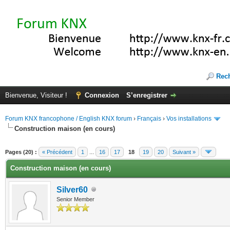
Rec
Bienvenue, Visiteur !
Connexion
S’enregistrer
Forum KNX francophone / English KNX forum
›
Français
›
Vos installations
Construction maison (en cours)
(s))
Pages (20) :
« Précédent
1
...
16
17
18
19
20
Suivant »
Construction maison (en cours)
Silver60
Senior Member