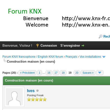
Rec
Bienvenue, Visiteur !
Connexion
S’enregistrer
Forum KNX francophone / English KNX forum
›
Français
›
Vos installations
Construction maison (en cours)
(s))
Pages (20) :
« Précédent
1
...
16
17
18
19
20
Suivant »
Construction maison (en cours)
Ives
Posting Freak