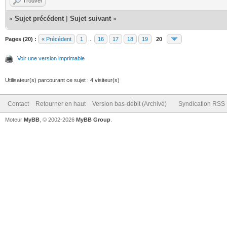
Trouver
«
Sujet précédent
|
Sujet suivant
»
Pages (20) :
« Précédent
1
...
16
17
18
19
20
Voir une version imprimable
Utilisateur(s) parcourant ce sujet : 4 visiteur(s)
Contact
Retourner en haut
Version bas-débit (Archivé)
Syndication RSS
Moteur
MyBB
, © 2002-2026
MyBB Group
.