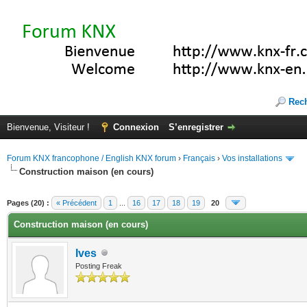
Rec
Bienvenue, Visiteur !
Connexion
S’enregistrer
Forum KNX francophone / English KNX forum
›
Français
›
Vos installations
Construction maison (en cours)
(s))
Pages (20) :
« Précédent
1
...
16
17
18
19
20
Construction maison (en cours)
Ives
Posting Freak