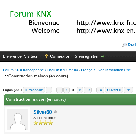
Rec
Bienvenue, Visiteur !
Connexion
S’enregistrer
Forum KNX francophone / English KNX forum
›
Français
›
Vos installations
Construction maison (en cours)
(s))
Pages (20) :
« Précédent
1
...
6
7
8
9
10
...
20
Suivant »
Construction maison (en cours)
Silver60
Senior Member