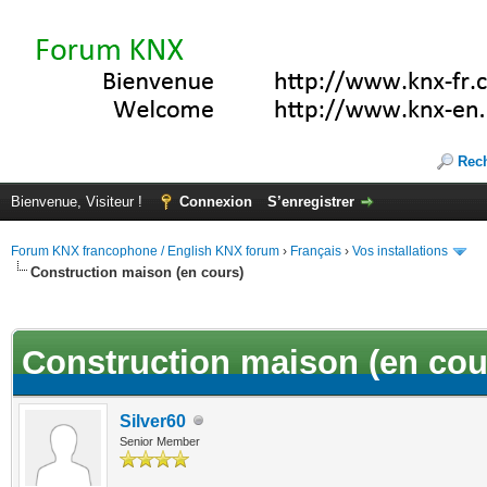
Rec
Bienvenue, Visiteur !
Connexion
S’enregistrer
Forum KNX francophone / English KNX forum
›
Français
›
Vos installations
Construction maison (en cours)
(s))
Construction maison (en cou
Silver60
Senior Member