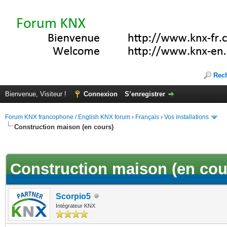
Rec
Bienvenue, Visiteur !
Connexion
S’enregistrer
Forum KNX francophone / English KNX forum
›
Français
›
Vos installations
Construction maison (en cours)
(s))
Construction maison (en cou
Scorpio5
Intégrateur KNX