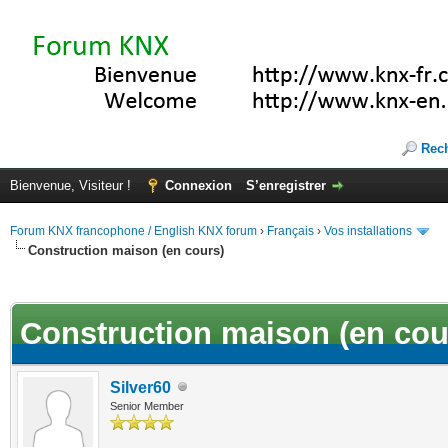
Rec
Bienvenue, Visiteur !
Connexion
S’enregistrer
Forum KNX francophone / English KNX forum
›
Français
›
Vos installations
Construction maison (en cours)
(s))
Construction maison (en cou
Silver60
Senior Member