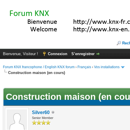
Rec
Bienvenue, Visiteur !
Connexion
S’enregistrer
Forum KNX francophone / English KNX forum
›
Français
›
Vos installations
Construction maison (en cours)
(s))
Construction maison (en cou
Silver60
Senior Member