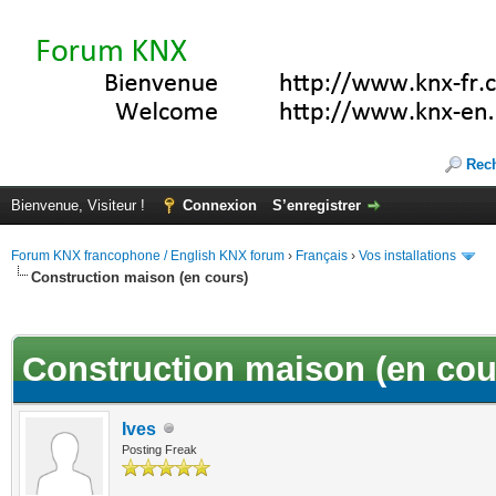
Rec
Bienvenue, Visiteur !
Connexion
S’enregistrer
Forum KNX francophone / English KNX forum
›
Français
›
Vos installations
Construction maison (en cours)
(s))
Construction maison (en cou
Ives
Posting Freak