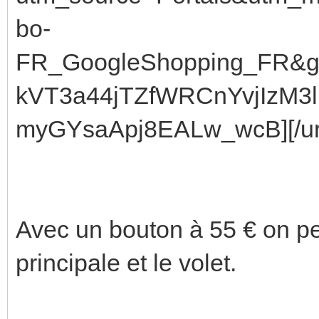
bo-
FR_GoogleShopping_FR&g
kVT3a44jTZfWRCnYvjIzM3l
myGYsaApj8EALw_wcB][/ur
Avec un bouton à 55 € on peu
principale et le volet.