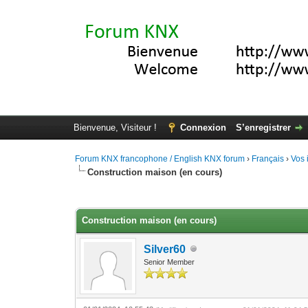
Bienvenue, Visiteur !
Connexion
S’enregistrer
Forum KNX francophone / English KNX forum
›
Français
›
Vos 
Construction maison (en cours)
Moyenne : 0 (0 vote(s))
1
2
3
4
5
Construction maison (en cours)
Silver60
Senior Member