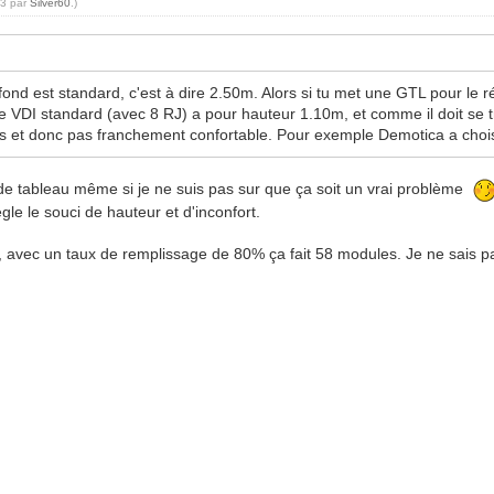
53 par
Silver60
.)
fond est standard, c'est à dire 2.50m. Alors si tu met une GTL pour le r
 le VDI standard (avec 8 RJ) a pour hauteur 1.10m, et comme il doit se t
bas et donc pas franchement confortable. Pour exemple Demotica a choisi
re de tableau même si je ne suis pas sur que ça soit un vrai problème
ègle le souci de hauteur et d'inconfort.
avec un taux de remplissage de 80% ça fait 58 modules. Je ne sais pas 