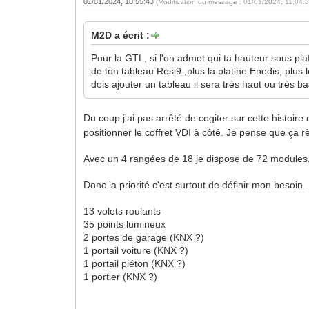
01/01/2024, 10:55:43
(Modification du message : 01/01/2024, 11:04:
M2D a écrit :
Pour la GTL, si l'on admet qui ta hauteur sous pla
de ton tableau Resi9 ,plus la platine Enedis, plus
dois ajouter un tableau il sera très haut ou très 
Du coup j'ai pas arrêté de cogiter sur cette histoi
positionner le coffret VDI à côté. Je pense que ça r
Avec un 4 rangées de 18 je dispose de 72 modules, 
Donc la priorité c'est surtout de définir mon besoin.
13 volets roulants
35 points lumineux
2 portes de garage (KNX ?)
1 portail voiture (KNX ?)
1 portail piéton (KNX ?)
1 portier (KNX ?)