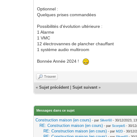
Optionnel :
Quelques prises commandées
Possibilités d'évolution ultérieure :
1 Alarme
1 VMC
12 électrovannes de plancher chauffant
1 système audio multiroom
Bonnée Année 2024 !
Trouver
«
Sujet précédent
|
Sujet suivant
»
Messages dans ce sujet
Construction maison (en cours)
- par
Silver60
- 30/12/2023, 13
RE: Construction maison (en cours)
- par
Scorpio5
- 30/12
RE: Construction maison (en cours)
- par
M2D
- 30/12/
RE: Construction maison (en cours)
- par
Silver60
- 30/