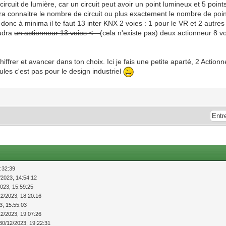
ircuit de lumière, car un circuit peut avoir un point lumineux et 5 poin
dra connaitre le nombre de circuit ou plus exactement le nombre de poin
nc à minima il te faut 13 inter KNX 2 voies : 1 pour le VR et 2 autres
audra
un actionneur 13 voies <--
(cela n'existe pas) deux actionneur 8 v
hiffrer et avancer dans ton choix. Ici je fais une petite aparté, 2 Acti
les c'est pas pour le design industriel
:32:39
/2023, 14:54:12
2023, 15:59:25
12/2023, 18:20:16
3, 15:55:03
12/2023, 19:07:26
30/12/2023, 19:22:31