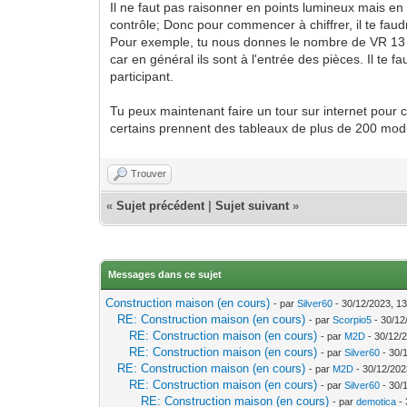
Il ne faut pas raisonner en points lumineux mais en c
contrôle; Donc pour commencer à chiffrer, il te fau
Pour exemple, tu nous donnes le nombre de VR 13 do
car en général ils sont à l'entrée des pièces. Il te f
participant.
Tu peux maintenant faire un tour sur internet pour c
certains prennent des tableaux de plus de 200 modu
Trouver
«
Sujet précédent
|
Sujet suivant
»
Messages dans ce sujet
Construction maison (en cours)
- par
Silver60
- 30/12/2023, 13
RE: Construction maison (en cours)
- par
Scorpio5
- 30/12
RE: Construction maison (en cours)
- par
M2D
- 30/12/
RE: Construction maison (en cours)
- par
Silver60
- 30/
RE: Construction maison (en cours)
- par
M2D
- 30/12/202
RE: Construction maison (en cours)
- par
Silver60
- 30/
RE: Construction maison (en cours)
- par
demotica
- 