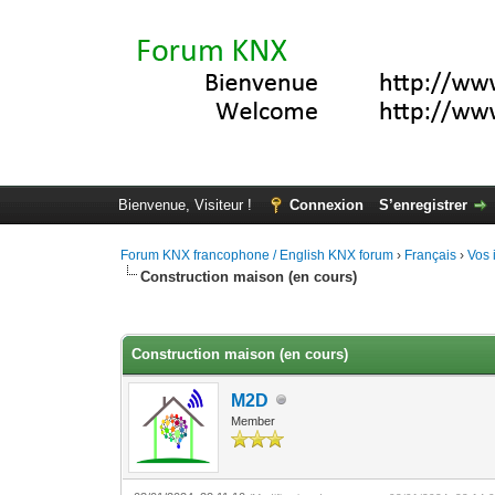
Bienvenue, Visiteur !
Connexion
S’enregistrer
Forum KNX francophone / English KNX forum
›
Français
›
Vos 
Construction maison (en cours)
Moyenne : 0 (0 vote(s))
1
2
3
4
5
Construction maison (en cours)
M2D
Member