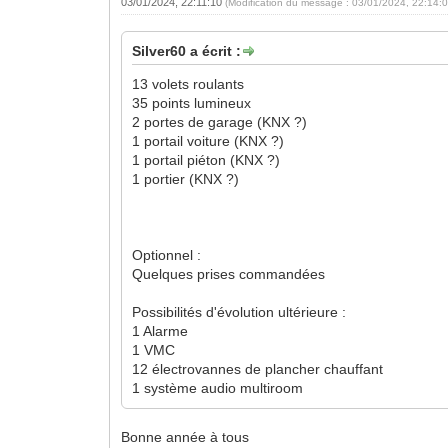
03/01/2024, 22:11:10
(Modification du message : 03/01/2024, 22:14:
Silver60 a écrit :
13 volets roulants
35 points lumineux
2 portes de garage (KNX ?)
1 portail voiture (KNX ?)
1 portail piéton (KNX ?)
1 portier (KNX ?)
Optionnel :
Quelques prises commandées
Possibilités d'évolution ultérieure :
1 Alarme
1 VMC
12 électrovannes de plancher chauffant
1 système audio multiroom
Bonne année à tous