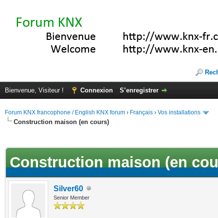
Rec
Bienvenue, Visiteur !
Connexion
S’enregistrer
Forum KNX francophone / English KNX forum
›
Français
›
Vos installations
Construction maison (en cours)
(s))
Construction maison (en cou
Silver60
Senior Member