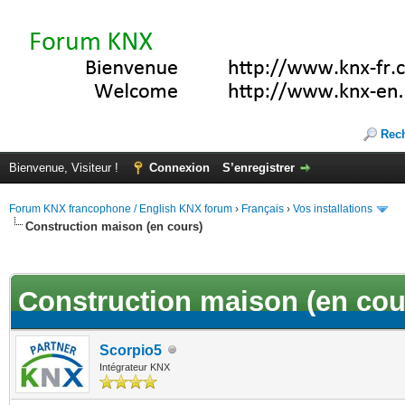
Rec
Bienvenue, Visiteur !
Connexion
S’enregistrer
Forum KNX francophone / English KNX forum
›
Français
›
Vos installations
Construction maison (en cours)
(s))
Construction maison (en cou
Scorpio5
Intégrateur KNX