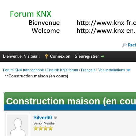
Rec
Bienvenue, Visiteur !
Connexion
S’enregistrer
Forum KNX francophone / English KNX forum
›
Français
›
Vos installations
Construction maison (en cours)
(s))
Construction maison (en cou
Silver60
Senior Member