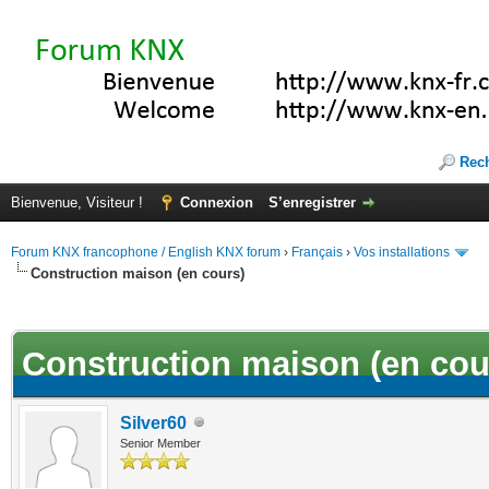
Rec
Bienvenue, Visiteur !
Connexion
S’enregistrer
Forum KNX francophone / English KNX forum
›
Français
›
Vos installations
Construction maison (en cours)
(s))
Construction maison (en cou
Silver60
Senior Member