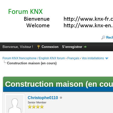
Rec
Bienvenue, Visiteur !
Connexion
S’enregistrer
Forum KNX francophone / English KNX forum
›
Français
›
Vos installations
Construction maison (en cours)
(s))
Construction maison (en cou
Christophe0110
Senior Member