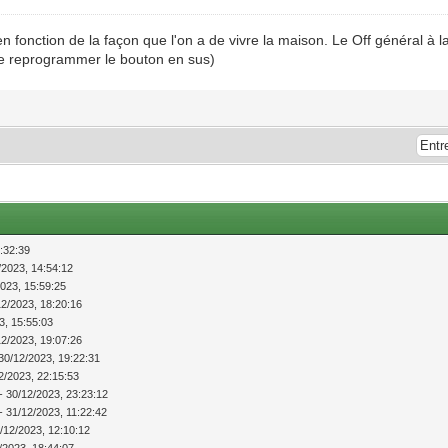
 fonction de la façon que l'on a de vivre la maison. Le Off général à la 
s de reprogrammer le bouton en sus)
:32:39
/2023, 14:54:12
2023, 15:59:25
12/2023, 18:20:16
3, 15:55:03
12/2023, 19:07:26
30/12/2023, 19:22:31
2/2023, 22:15:53
- 30/12/2023, 23:23:12
- 31/12/2023, 11:22:42
/12/2023, 12:10:12
/2023, 18:44:07