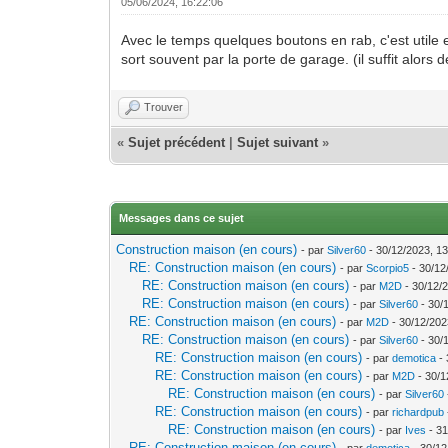
05/06/2024, 16:22:06
Avec le temps quelques boutons en rab, c'est utile en
sort souvent par la porte de garage. (il suffit alor
Trouver
«
Sujet précédent
|
Sujet suivant
»
Messages dans ce sujet
Construction maison (en cours)
- par
Silver60
- 30/12/2023, 13
RE: Construction maison (en cours)
- par
Scorpio5
- 30/12
RE: Construction maison (en cours)
- par
M2D
- 30/12/
RE: Construction maison (en cours)
- par
Silver60
- 30/
RE: Construction maison (en cours)
- par
M2D
- 30/12/202
RE: Construction maison (en cours)
- par
Silver60
- 30/
RE: Construction maison (en cours)
- par
demotica
- 
RE: Construction maison (en cours)
- par
M2D
- 30/1
RE: Construction maison (en cours)
- par
Silver60
RE: Construction maison (en cours)
- par
richardpub
RE: Construction maison (en cours)
- par
Ives
- 31
RE: Construction maison (en cours)
- par
demotica
- 30/12