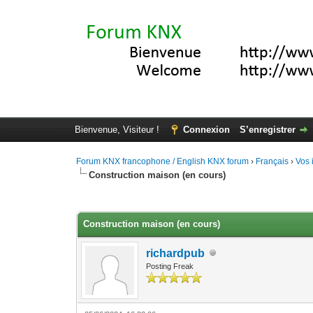
Bienvenue, Visiteur !
Connexion
S’enregistrer
Forum KNX francophone / English KNX forum
›
Français
›
Vos 
Construction maison (en cours)
Moyenne : 0 (0 vote(s))
1
2
3
4
5
Construction maison (en cours)
richardpub
Posting Freak