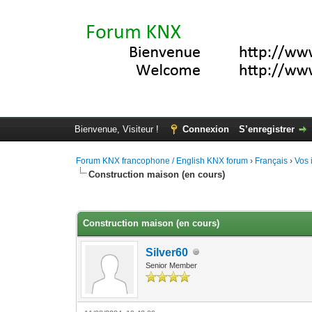
Bienvenue, Visiteur !
Connexion
S’enregistrer
Forum KNX francophone / English KNX forum
›
Français
›
Vos 
Construction maison (en cours)
Moyenne : 0 (0 vote(s))
1
2
3
4
5
Construction maison (en cours)
Silver60
Senior Member