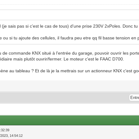
(je sais pas si c'est le cas de tous) d'une prise 230V 2xPoles. Donc 
ou si tu ajoute des cellules, il faudra peu etre qq fil basse tension en 
au de commande KNX situé à l'entrée du garage, pouvoir ouvrir les po
édiaire mais plutôt ouvrir/fermer. Le moteur c'est le FAAC D700.
ène au tableau ? Et de là je la mettrais sur un actionneur KNX c'est g
:32:39
/2023, 14:54:12