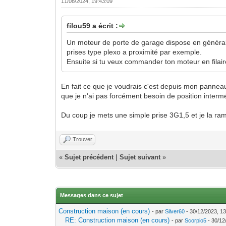
11/08/2024, 19:43:09
filou59 a écrit :
Un moteur de porte de garage dispose en général 
prises type plexo a proximité par exemple.
Ensuite si tu veux commander ton moteur en filaire 
En fait ce que je voudrais c'est depuis mon panne
que je n'ai pas forcément besoin de position interm
Du coup je mets une simple prise 3G1,5 et je la ram
Trouver
«
Sujet précédent
|
Sujet suivant
»
Messages dans ce sujet
Construction maison (en cours)
- par
Silver60
- 30/12/2023, 13
RE: Construction maison (en cours)
- par
Scorpio5
- 30/12