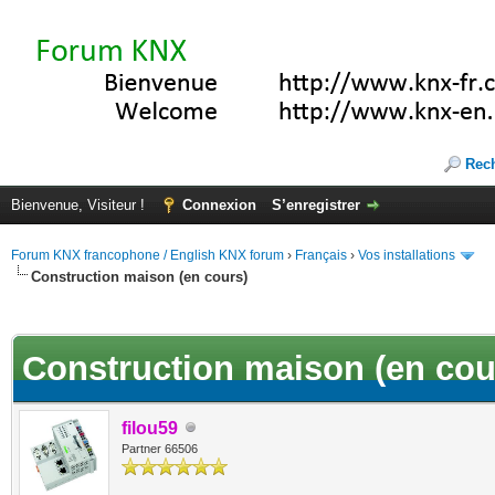
Rec
Bienvenue, Visiteur !
Connexion
S’enregistrer
Forum KNX francophone / English KNX forum
›
Français
›
Vos installations
Construction maison (en cours)
(s))
Construction maison (en cou
filou59
Partner 66506