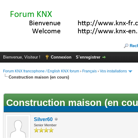
Rec
Bienvenue, Visiteur !
Connexion
S’enregistrer
Forum KNX francophone / English KNX forum
›
Français
›
Vos installations
Construction maison (en cours)
(s))
Construction maison (en cou
Silver60
Senior Member