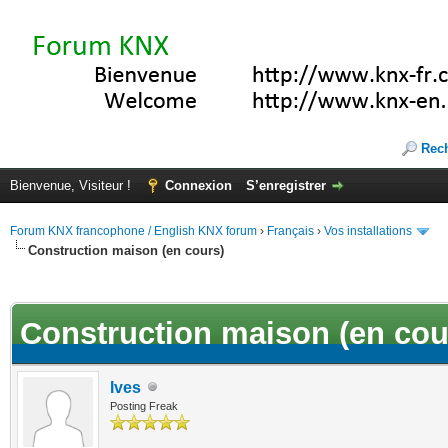
Rec
Bienvenue, Visiteur !
Connexion
S’enregistrer
Forum KNX francophone / English KNX forum
›
Français
›
Vos installations
Construction maison (en cours)
(s))
Construction maison (en cou
Ives
Posting Freak