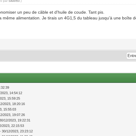
20 par
Silver60
.)
onomiser un peu de câble et d'huile de coude. Tant pis.
 la même alimentation. Je tirais un 4G1,5 du tableau jusqu'à une boîte d
:32:39
/2023, 14:54:12
2023, 15:59:25
12/2023, 18:20:16
3, 15:55:03
12/2023, 19:07:26
30/12/2023, 19:22:31
2/2023, 22:15:53
- 30/12/2023, 23:23:12