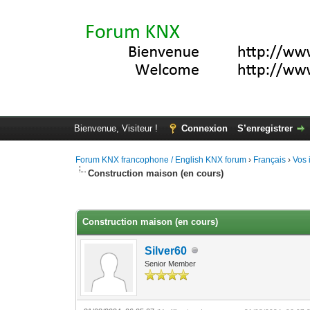
Bienvenue, Visiteur !
Connexion
S’enregistrer
Forum KNX francophone / English KNX forum
›
Français
›
Vos 
Construction maison (en cours)
Moyenne : 0 (0 vote(s))
1
2
3
4
5
Construction maison (en cours)
Silver60
Senior Member