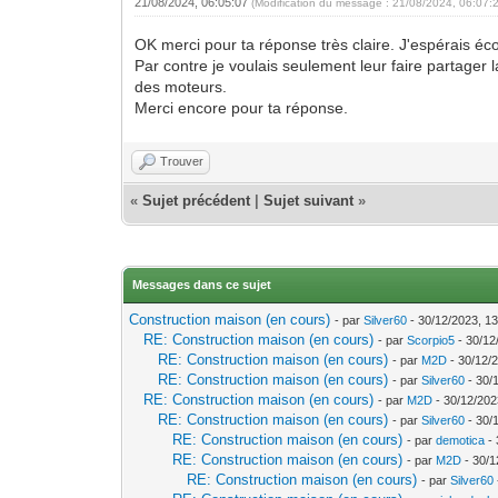
21/08/2024, 06:05:07
(Modification du message : 21/08/2024, 06:07:
OK merci pour ta réponse très claire. J'espérais éc
Par contre je voulais seulement leur faire partager
des moteurs.
Merci encore pour ta réponse.
Trouver
«
Sujet précédent
|
Sujet suivant
»
Messages dans ce sujet
Construction maison (en cours)
- par
Silver60
- 30/12/2023, 13
RE: Construction maison (en cours)
- par
Scorpio5
- 30/12
RE: Construction maison (en cours)
- par
M2D
- 30/12/
RE: Construction maison (en cours)
- par
Silver60
- 30/
RE: Construction maison (en cours)
- par
M2D
- 30/12/202
RE: Construction maison (en cours)
- par
Silver60
- 30/
RE: Construction maison (en cours)
- par
demotica
- 
RE: Construction maison (en cours)
- par
M2D
- 30/1
RE: Construction maison (en cours)
- par
Silver60