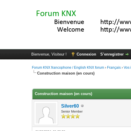
Bienvenue, Visiteur !
Connexion
S’enregistrer
Forum KNX francophone / English KNX forum
›
Français
›
Vos 
Construction maison (en cours)
Moyenne : 0 (0 vote(s))
1
2
3
4
5
Construction maison (en cours)
Silver60
Senior Member