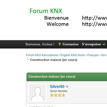
Bienvenue, Visiteur !
Connexion
S’enregistrer
Forum KNX francophone / English KNX forum
›
Français
›
Vos 
Construction maison (en cours)
Moyenne : 0 (0 vote(s))
1
2
3
4
5
Construction maison (en cours)
Silver60
Senior Member