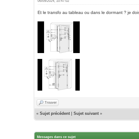
06/09/2024, 10:47:02
Et le transfo au tableau ou dans le dormant ? je dois
Trouver
«
Sujet précédent
|
Sujet suivant
»
Messages dans ce sujet