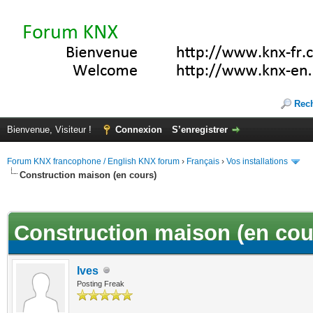
Rec
Bienvenue, Visiteur !
Connexion
S’enregistrer
Forum KNX francophone / English KNX forum
›
Français
›
Vos installations
Construction maison (en cours)
(s))
Construction maison (en cou
Ives
Posting Freak