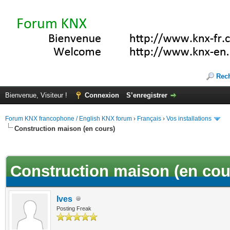
Rec
Bienvenue, Visiteur !
Connexion
S’enregistrer
Forum KNX francophone / English KNX forum
›
Français
›
Vos installations
Construction maison (en cours)
(s))
Construction maison (en cou
Ives
Posting Freak