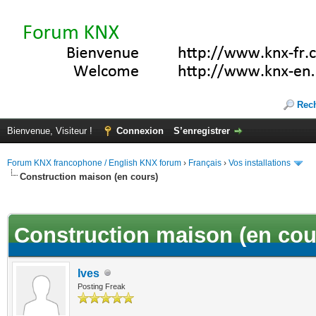
Rec
Bienvenue, Visiteur !
Connexion
S’enregistrer
Forum KNX francophone / English KNX forum
›
Français
›
Vos installations
Construction maison (en cours)
(s))
Construction maison (en cou
Ives
Posting Freak