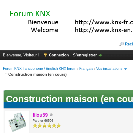
Rec
Bienvenue, Visiteur !
Connexion
S’enregistrer
Forum KNX francophone / English KNX forum
›
Français
›
Vos installations
Construction maison (en cours)
(s))
Construction maison (en cou
filou59
Partner 66506