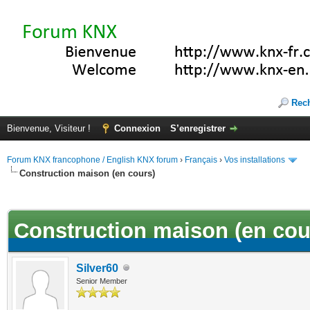
Rec
Bienvenue, Visiteur !
Connexion
S’enregistrer
Forum KNX francophone / English KNX forum
›
Français
›
Vos installations
Construction maison (en cours)
(s))
Construction maison (en cou
Silver60
Senior Member