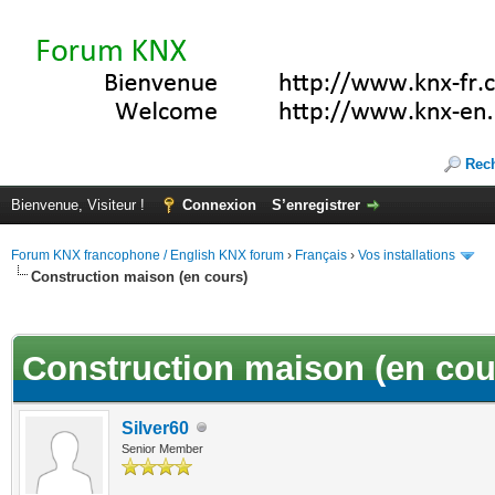
Rec
Bienvenue, Visiteur !
Connexion
S’enregistrer
Forum KNX francophone / English KNX forum
›
Français
›
Vos installations
Construction maison (en cours)
(s))
Construction maison (en cou
Silver60
Senior Member