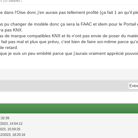
09 par
Silver60
.)
dans l'Oise donc j'en aurais pas tellement profité (ça fait 1 an qu'il pl
s pu changer de modèle donc ça sera la FAAC et idem pour le Portail e
era pas KNX.
pas de marque compatibles KNX et ils n'ont pas envie de poser du matéri
éjà fait pas mal et plus que prévu, c'est bien de faire soi-même parce q
 de retard.
l que je suis un peu embêté parce que j'aurais vraiment apprécié pouvoir 
:32:39
/2023, 14:54:12
2023, 15:59:25
12/2023, 18:20:16