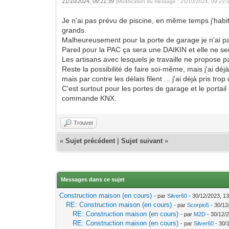
21/10/2024, 09:21:39
(Modification du message : 21/10/2024, 09:22:
Je n'ai pas prévu de piscine, en même temps j'habite 
grands.
Malheureusement pour la porte de garage je n'ai pa
Pareil pour la PAC ça sera une DAIKIN et elle ne s
Les artisans avec lesquels je travaille ne propose 
Reste la possibilité de faire soi-même, mais j'ai d
mais par contre les délais filent ... j'ai déjà pris trop
C'est surtout pour les portes de garage et le portai
commande KNX.
Trouver
«
Sujet précédent
|
Sujet suivant
»
Messages dans ce sujet
Construction maison (en cours)
- par
Silver60
- 30/12/2023, 13
RE: Construction maison (en cours)
- par
Scorpio5
- 30/12
RE: Construction maison (en cours)
- par
M2D
- 30/12/
RE: Construction maison (en cours)
- par
Silver60
- 30/