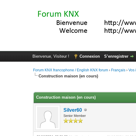
Bienvenue, Visiteur !
Connexion
S’enregistrer
Forum KNX francophone / English KNX forum
›
Français
›
Vos 
Construction maison (en cours)
Moyenne : 0 (0 vote(s))
1
2
3
4
5
Construction maison (en cours)
Silver60
Senior Member