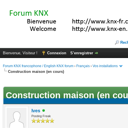
Rec
Bienvenue, Visiteur !
Connexion
S’enregistrer
Forum KNX francophone / English KNX forum
›
Français
›
Vos installations
Construction maison (en cours)
(s))
Construction maison (en cou
Ives
Posting Freak